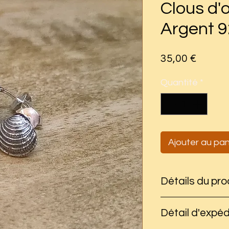
Clous d'o
Argent 
Prix
35,00 €
Quantité
*
Ajouter au pan
Détails du pro
Dimensions : lar
Détail d'expéd
Poids : 1,3 gra
Matière : argen