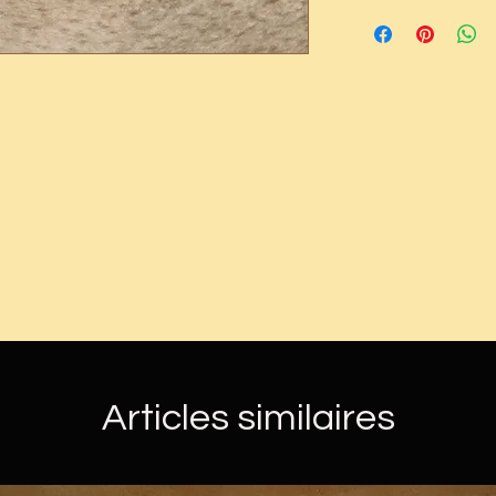
Le délai d'expéd
Nos produits é
du stock
ils peuvent var
L' expédition se
taille et poids.
suivi simple
Articles similaires