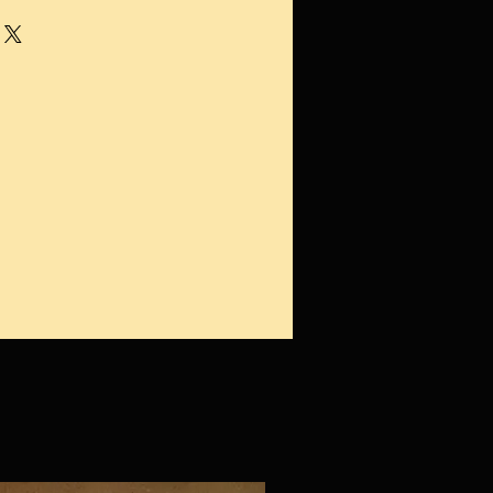
ition peut varier selon l'état
tant fabriqués artisanalement,
ier légèrement en aspect,
 fait par envoi postal avec