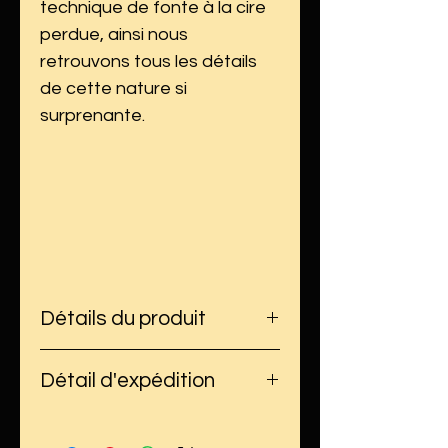
technique de fonte à la cire
perdue, ainsi nous
retrouvons tous les détails
de cette nature si
surprenante.
Détails du produit
Dimensions : hauteur : 3,1 cm,
Détail d'expédition
largeur : 1,7 cm
Poids : 4,15 grammes
Le délai d'expédition peut
Matière : argent 925
varier selon l'état du stock