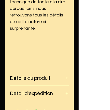
technique de fonte à la cire
perdue, ainsi nous
retrouvons tous les détails
de cette nature si
surprenante.
Détails du produit
Dimensions : hauteur : cm,
Détail d'expédition
largeur : cm
Poids : grammes
Le délai d'expédition peut
Matière : argent 925
varier selon l'état du stock